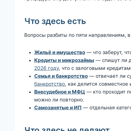
Что здесь есть
Вопросы разбиты по пяти направлениям, в
Жильё и имущество
— что заберут, чт
Кредиты и микрозаймы
— спишут ли д
2026 году
, что с залоговыми кредитам
Семья и банкротство
— отвечает ли су
банкротство
, как делится совместное
Внесудебное и МФЦ
— кто проходит по
можно ли повторно.
Самозанятые и ИП
— отдельная катего
Что здесь не делают