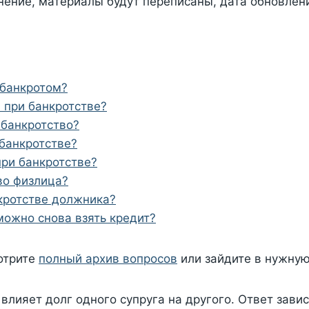
нение, материалы будут переписаны, дата обновлен
 банкротом?
 при банкротстве?
 банкротство?
банкротстве?
при банкротстве?
во физлица?
кротстве должника?
можно снова взять кредит?
отрите
полный архив вопросов
или зайдите в нужную
влияет долг одного супруга на другого. Ответ зави