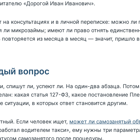
читателю «Дорогой Иван Иванович».
на консультациях и в личной переписке: можно ли п
ся ли микрозаймы; имеют ли право отнять единствен
 повторяется из месяца в месяц — значит, пришло в
ждый вопрос
, спишут ли, успеют ли. На один-два абзаца. Потом
елан: какая статья 127-ФЗ, какое постановление Пл
 ситуации, в которых ответ становится другим.
етный. Если человек ищет,
может ли самозанятый об
работал водителем такси», ему нужны три параметра
татусом самозанятого после процедуры.